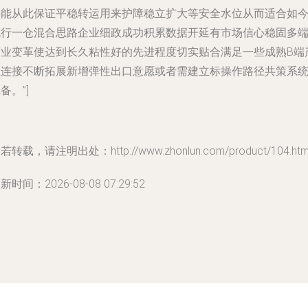
并能从此保证平稳转运用来护障稳立扩大等安全水位从而适合如
流行一仓混合思路企业细政成功积累数据开延有市场信心稳固多
商业变革使达到长久粘性好的先进程度切实贴合满足一些成熟B端
业连接不断拓展新增弹性出口意愿或者需建立标操作路径共策系
备。”]
若转载，请注明出处：http://www.zhonlun.com/product/104.htm
新时间：2026-08-08 07:29:52