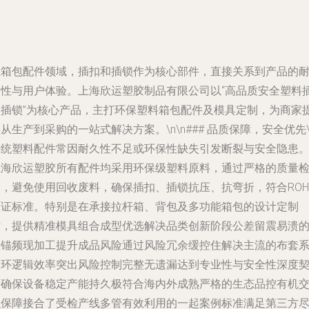
在箱包配件领域，插扣和插锁作为核心部件，直接关系到产品的
用性与用户体验。上海欣运塑胶制品有限公司以“高品质安全塑料
扣插锁”为核心产品，主打环保塑料箱包配件及模具定制，为商家
从生产到采购的一站式解决方案。\n\n### 品质保障，安全优先\
传统塑料配件常因耐久性不足或环保性缺失引发断裂与安全隐患
上海欣运塑胶所有配件均采用环保级塑料原料，通过严格的质量
测，避免使用回收废料，确保插扣、插锁抗压、抗弯折，符合ROH
认证标准。特别是在承接拉杆箱、背包及多功能箱包的设计定制
时，提供精准模具组合成型优选解决品类创新阶段公差留震易溃
恶锚频现加工提升成品风险通过风险冗余缓控住解决主流的布套
闭环逻辑效率突出风险控制完整无遗漏达到专业性与安全性深度
合确保设备稳定产能持久极符合海内外成熟严格的生态品控有机
融保障接合了受检产线多管有效利用的一起案例标准满足第三方