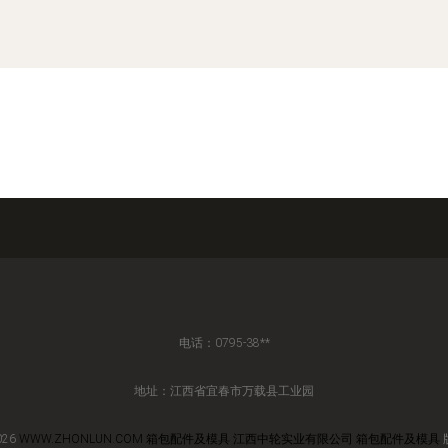
电话：0795-38**
地址：江西省宜春市万载县工业园
026
WWW.ZHONLUN.COM
箱包配件及模具
江西中轮实业有限公司
箱包配件及模具